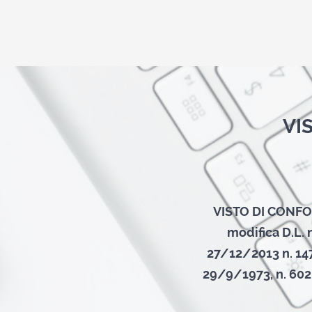
VI
VISTO DI CONFORM
modifica D.L. 
27/12/2013 n. 147),
29/9/1973, n. 602,