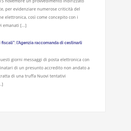
 15 novembre un provvedimento indirizzato
ate, per evidenziare numerose criticità del
ne elettronica, così come concepito con i
i emanati [...]
i fiscali”: l’Agenzia raccomanda di cestinarli
uesti giorni messaggi di posta elettronica con
tinatari di un presunto accredito non andato a
 tratta di una truffa Nuovi tentativi
.]