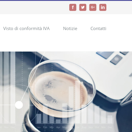
Facebook
Twitter
Google+
LinkedIn
Visto di conformità IVA
Notizie
Contatti