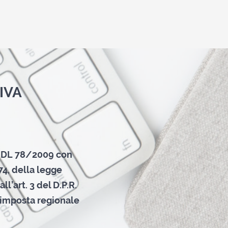
IVA
el DL 78/2009 con
74, della legge
ll’art. 3 del D.P.R.
l’imposta regionale