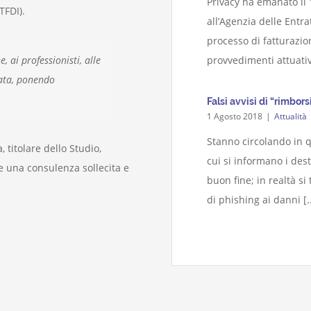
Privacy ha emanato il
TFDI).
all’Agenzia delle Entr
processo di fatturazio
provvedimenti attuativ
, ai professionisti, alle
zata, ponendo
Falsi avvisi di “rimbors
1 Agosto 2018
|
Attualità
Stanno circolando in q
titolare dello Studio,
cui si informano i des
 e una consulenza sollecita e
buon fine; in realtà si
di phishing ai danni [..