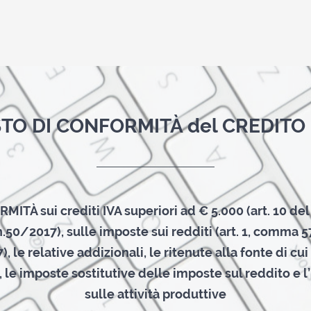
STO DI CONFORMITÀ del CREDITO 
ITÀ sui crediti IVA superiori ad € 5.000 (art. 10 d
n.50/2017), sulle imposte sui redditi (art. 1, comma 5
 le relative addizionali, le ritenute alla fonte di cui a
 le imposte sostitutive delle imposte sul reddito e 
sulle attività produttive