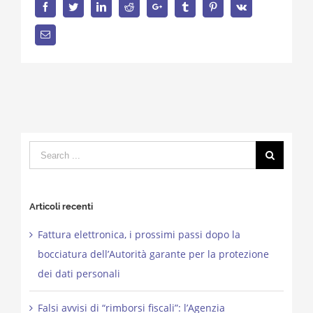
Facebook
Twitter
LinkedIn
Reddit
Google+
Tumblr
Pinterest
Vk
Email
Search
for:
Articoli recenti
Fattura elettronica, i prossimi passi dopo la
bocciatura dell’Autorità garante per la protezione
dei dati personali
Falsi avvisi di “rimborsi fiscali”: l’Agenzia