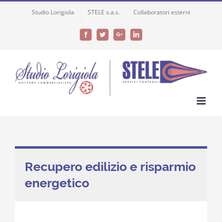
Skip
Studio Lorigiola
STELE s.a.s.
Collaboratori esterni
to
content
Facebook
Twitter
Google+
LinkedIn
Recupero edilizio e risparmio
energetico