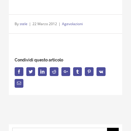
By
stele
|
22 Marzo 2012
|
Agevolazioni
Condividi questo articolo
Facebook
Twitter
LinkedIn
Reddit
Google+
Tumblr
Pinterest
Vk
Email