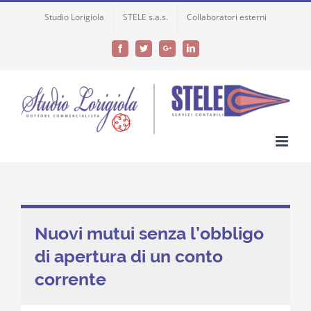
Skip
Studio Lorigiola
STELE s.a.s.
Collaboratori esterni
to
content
Facebook
Twitter
Google+
LinkedIn
Nuovi mutui senza l’obbligo
di apertura di un conto
corrente