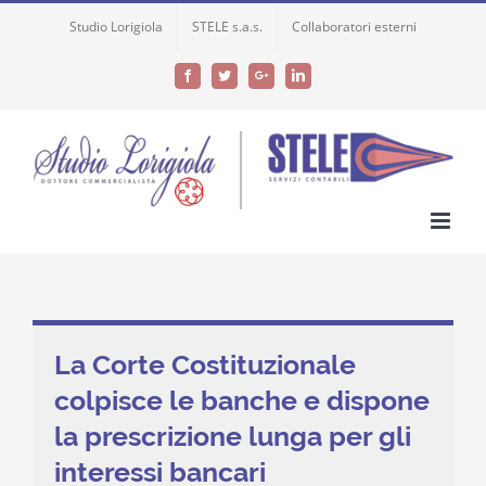
Skip
Studio Lorigiola
STELE s.a.s.
Collaboratori esterni
to
content
Facebook
Twitter
Google+
LinkedIn
La Corte Costituzionale
colpisce le banche e dispone
la prescrizione lunga per gli
interessi bancari