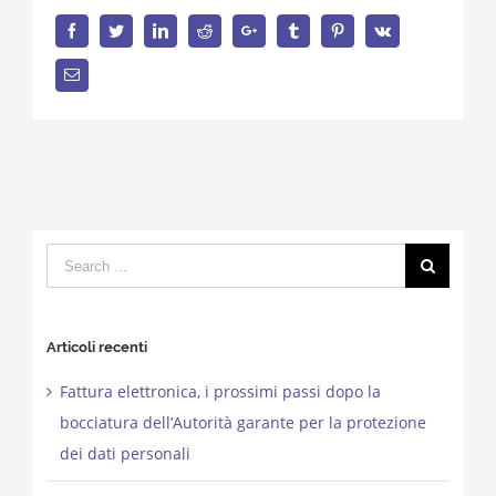
Facebook
Twitter
LinkedIn
Reddit
Google+
Tumblr
Pinterest
Vk
Email
Search
for:
Articoli recenti
Fattura elettronica, i prossimi passi dopo la
bocciatura dell’Autorità garante per la protezione
dei dati personali