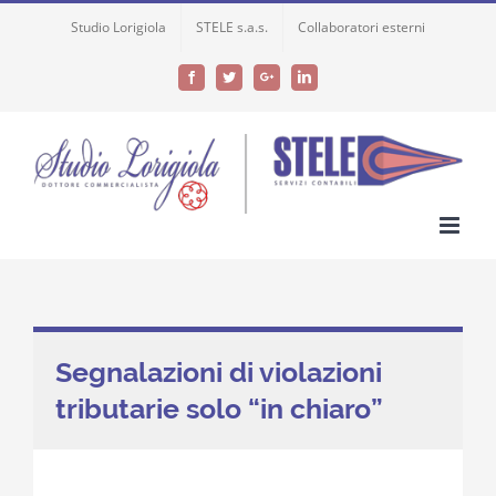
Skip
Studio Lorigiola
STELE s.a.s.
Collaboratori esterni
to
content
Facebook
Twitter
Google+
LinkedIn
Segnalazioni di violazioni
tributarie solo “in chiaro”