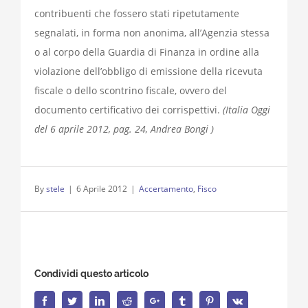
contribuenti che fossero stati ripetutamente
segnalati, in forma non anonima, all’Agenzia stessa
o al corpo della Guardia di Finanza in ordine alla
violazione dell’obbligo di emissione della ricevuta
fiscale o dello scontrino fiscale, ovvero del
documento certificativo dei corrispettivi.
(Italia Oggi
del 6 aprile 2012, pag. 24, Andrea Bongi )
By
stele
|
6 Aprile 2012
|
Accertamento
,
Fisco
Condividi questo articolo
Facebook
Twitter
LinkedIn
Reddit
Google+
Tumblr
Pinterest
Vk