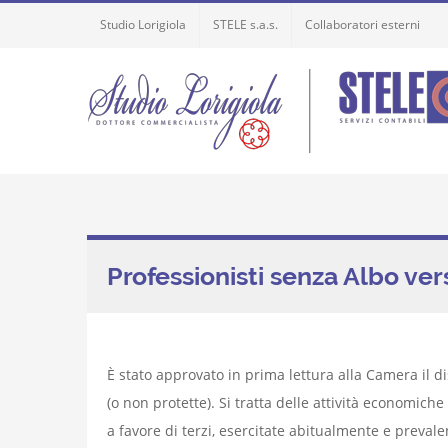
Skip
Studio Lorigiola
STELE s.a.s.
Collaboratori esterni
to
content
Professionisti senza Albo v
È stato approvato in prima lettura alla Camera il d
(o non protette). Si tratta delle attività economiche
a favore di terzi, esercitate abitualmente e preva