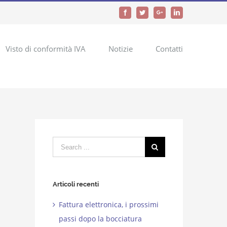
Facebook
Twitter
Google+
LinkedIn
Visto di conformità IVA
Notizie
Contatti
Search
for:
Articoli recenti
Fattura elettronica, i prossimi
passi dopo la bocciatura