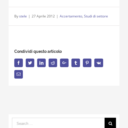
By
stele
|
27 Aprile 2012
|
Accertamento
,
Studi di settore
Condividi questo articolo
Facebook
Twitter
LinkedIn
Reddit
Google+
Tumblr
Pinterest
Vk
Email
Search