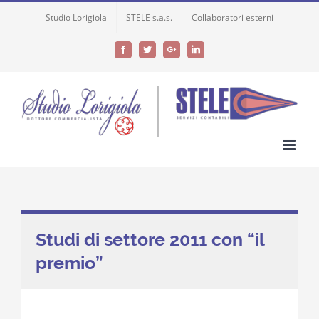
Skip
Studio Lorigiola
STELE s.a.s.
Collaboratori esterni
to
content
Facebook
Twitter
Google+
LinkedIn
Studi di settore 2011 con “il
premio”