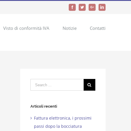
Facebook
Twitter
Google+
LinkedIn
Visto di conformità IVA
Notizie
Contatti
Search
for:
Articoli recenti
Fattura elettronica, i prossimi
passi dopo la bocciatura