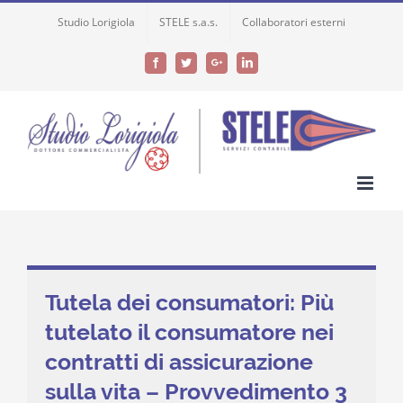
Skip
Studio Lorigiola
STELE s.a.s.
Collaboratori esterni
to
content
Facebook
Twitter
Google+
LinkedIn
Tutela dei consumatori: Più
tutelato il consumatore nei
contratti di assicurazione
sulla vita – Provvedimento 3