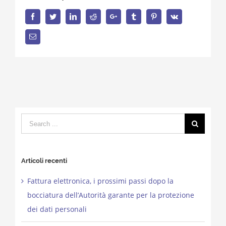
Facebook
Twitter
LinkedIn
Reddit
Google+
Tumblr
Pinterest
Vk
Email
Search
for:
Articoli recenti
Fattura elettronica, i prossimi passi dopo la
bocciatura dell’Autorità garante per la protezione
dei dati personali