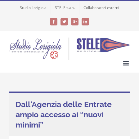
Skip
Studio Lorigiola
STELE s.a.s.
Collaboratori esterni
to
content
Facebook
Twitter
Google+
LinkedIn
Dall’Agenzia delle Entrate
ampio accesso ai “nuovi
minimi”