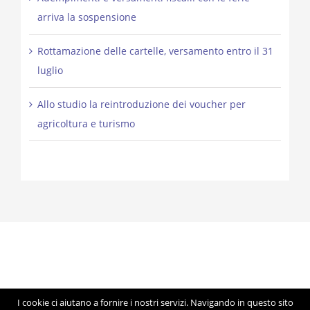
arriva la sospensione
Rottamazione delle cartelle, versamento entro il 31
luglio
Allo studio la reintroduzione dei voucher per
agricoltura e turismo
I cookie ci aiutano a fornire i nostri servizi. Navigando in questo sito
© Copyright 2012 -
2026 | Studio Lorigiola | STELE | P.IVA