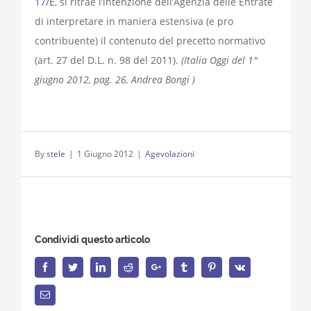
17/E
, si ritrae l’intenzione dell’Agenzia delle Entrate
di interpretare in maniera estensiva (e pro
contribuente) il contenuto del precetto normativo
(art. 27 del D.L. n. 98 del 2011).
(Italia Oggi del 1°
giugno 2012, pag. 26, Andrea Bongi )
By
stele
|
1 Giugno 2012
|
Agevolazioni
Condividi questo articolo
Facebook
Twitter
LinkedIn
Reddit
Google+
Tumblr
Pinterest
Vk
Email