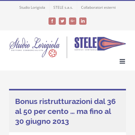
Skip
Studio Lorigiola
STELE s.a.s.
Collaboratori esterni
to
content
Facebook
Twitter
Google+
LinkedIn
Bonus ristrutturazioni dal 36
al 50 per cento … ma fino al
30 giugno 2013