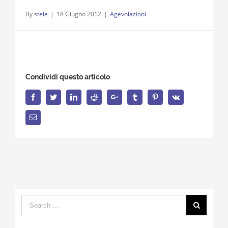
By
stele
|
18 Giugno 2012
|
Agevolazioni
Condividi questo articolo
Facebook
Twitter
LinkedIn
Reddit
Google+
Tumblr
Pinterest
Vk
Email
Search
for: