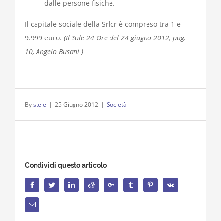
dalle persone fisiche.
Il capitale sociale della Srlcr è compreso tra 1 e
9.999 euro.
(Il Sole 24 Ore del 24 giugno 2012, pag.
10, Angelo Busani )
By
stele
|
25 Giugno 2012
|
Società
Condividi questo articolo
Facebook
Twitter
LinkedIn
Reddit
Google+
Tumblr
Pinterest
Vk
Email