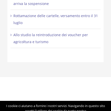
arriva la sospensione
Rottamazione delle cartelle, versamento entro il 31
luglio
Allo studio la reintroduzione dei voucher per
agricoltura e turismo
I cookie ci aiutano a fornire i nostri servizi. Navigando in questo sito
© Copyright 2012 -
2026 | Studio Lorigiola | STELE | P.IVA
accetti l'utilizzo dei cookie da parte nostra