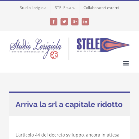
Skip
Studio Lorigiola
STELE s.a.s.
Collaboratori esterni
to
content
Facebook
Twitter
Google+
LinkedIn
Arriva la srl a capitale ridotto
L’articolo 44 del decreto sviluppo, ancora in attesa