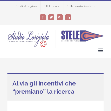
Skip
Studio Lorigiola
STELE s.a.s.
Collaboratori esterni
to
content
Facebook
Twitter
Google+
LinkedIn
Al via gli incentivi che
“premiano” la ricerca