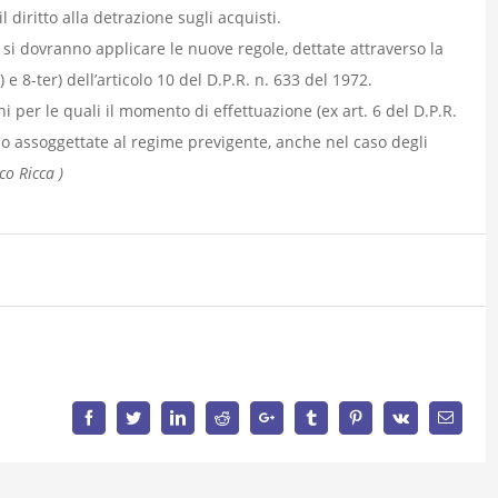
 diritto alla detrazione sugli acquisti.
a si dovranno applicare le nuove regole, dettate attraverso la
 e 8-ter) dell’articolo 10 del D.P.R. n. 633 del 1972.
 per le quali il momento di effettuazione (ex art. 6 del D.P.R.
tano assoggettate al regime previgente, anche nel caso degli
co Ricca )
Facebook
Twitter
LinkedIn
Reddit
Google+
Tumblr
Pinterest
Vk
Email