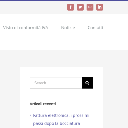
Facebook
Twitter
Google+
LinkedIn
Visto di conformità IVA
Notizie
Contatti
Search
for:
Articoli recenti
Fattura elettronica, i prossimi
passi dopo la bocciatura