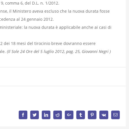
o 9, comma 6, del D.L. n. 1/2012.
nse, il Ministero aveva escluso che la nuova durata fosse
recedenza al 24 gennaio 2012.
 ministeriale: la nuova durata è applicabile anche ai casi di
.
2 dei 18 mesi del tirocinio breve dovranno essere
ale.
(Il Sole 24 Ore del 5 luglio 2012, pag. 25, Giovanni Negri )
Facebook
Twitter
LinkedIn
Reddit
Google+
Tumblr
Pinterest
Vk
Email