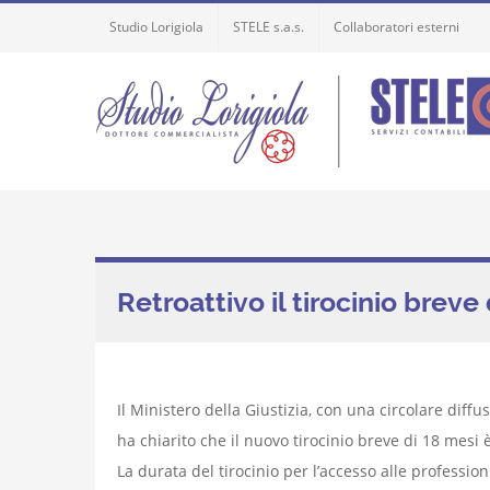
Skip
Studio Lorigiola
STELE s.a.s.
Collaboratori esterni
to
content
Retroattivo il tirocinio breve
Il Ministero della Giustizia, con una circolare dif
ha chiarito che il nuovo tirocinio breve di 18 mesi è
La durata del tirocinio per l’accesso alle professio