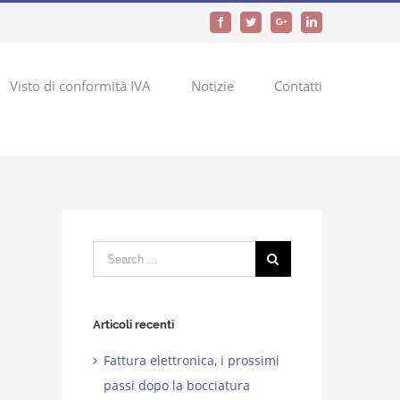
Facebook
Twitter
Google+
LinkedIn
Visto di conformità IVA
Notizie
Contatti
Search
for:
Articoli recenti
Fattura elettronica, i prossimi
passi dopo la bocciatura