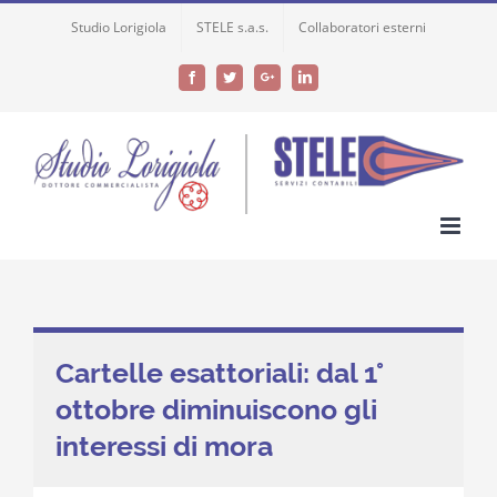
Skip
Studio Lorigiola
STELE s.a.s.
Collaboratori esterni
to
content
Facebook
Twitter
Google+
LinkedIn
Cartelle esattoriali: dal 1°
ottobre diminuiscono gli
interessi di mora