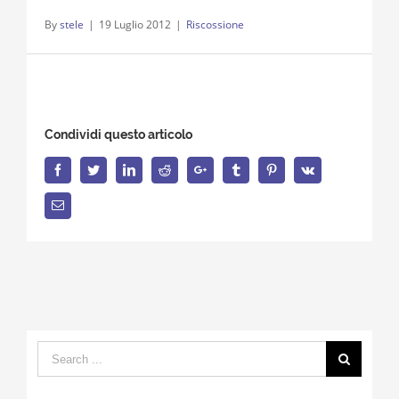
By
stele
|
19 Luglio 2012
|
Riscossione
Condividi questo articolo
Facebook
Twitter
LinkedIn
Reddit
Google+
Tumblr
Pinterest
Vk
Email
Search
for: