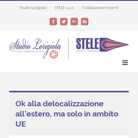
Skip
Studio Lorigiola
STELE s.a.s.
Collaboratori esterni
to
content
Facebook
Twitter
Google+
LinkedIn
Ok alla delocalizzazione
all’estero, ma solo in ambito
UE