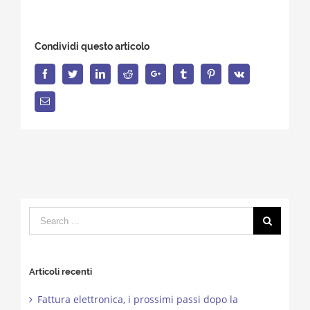
Condividi questo articolo
Facebook
Twitter
LinkedIn
Reddit
Google+
Tumblr
Pinterest
Vk
Email
Search
for:
Articoli recenti
Fattura elettronica, i prossimi passi dopo la