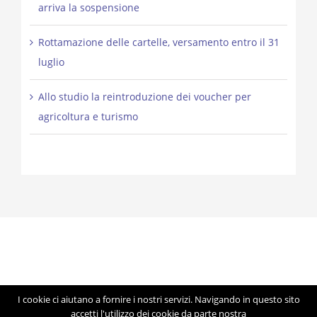
arriva la sospensione
Rottamazione delle cartelle, versamento entro il 31
luglio
Allo studio la reintroduzione dei voucher per
agricoltura e turismo
I cookie ci aiutano a fornire i nostri servizi. Navigando in questo sito
© Copyright 2012 -
2026 | Studio Lorigiola | STELE | P.IVA
accetti l'utilizzo dei cookie da parte nostra