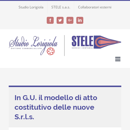
Skip
Studio Lorigiola
STELE s.a.s.
Collaboratori esterni
to
content
Facebook
Twitter
Google+
LinkedIn
In G.U. il modello di atto
costitutivo delle nuove
S.r.l.s.