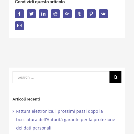
Condividi questo articolo
Facebook
Twitter
LinkedIn
Reddit
Google+
Tumblr
Pinterest
Vk
Email
Search
for:
Articoli recenti
Fattura elettronica, i prossimi passi dopo la
bocciatura dell’Autorità garante per la protezione
dei dati personali