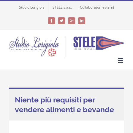
Skip
Studio Lorigiola
STELE s.a.s.
Collaboratori esterni
to
content
Facebook
Twitter
Google+
LinkedIn
Niente più requisiti per
vendere alimenti e bevande