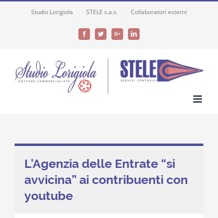
Skip
Studio Lorigiola
STELE s.a.s.
Collaboratori esterni
to
content
Facebook
Twitter
Google+
LinkedIn
L’Agenzia delle Entrate “si
avvicina” ai contribuenti con
youtube