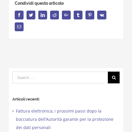
Condividi questo articolo
Facebook
Twitter
LinkedIn
Reddit
Google+
Tumblr
Pinterest
Vk
Email
Search
for:
Articoli recenti
Fattura elettronica, i prossimi passi dopo la
bocciatura dell’Autorità garante per la protezione
dei dati personali