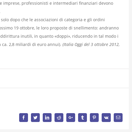
 imprese, professionisti e intermediari finanziari devono
.
 solo dopo che le associazioni di categoria e gli ordini
rossimo 19 ottobre, le loro proposte di snellimento: andranno
ddirittura inutili, in quanto «doppi», riducendo in tal modo i
n ca. 2,8 miliardi di euro annui).
(Italia Oggi del 3 ottobre 2012,
Facebook
Twitter
LinkedIn
Reddit
Google+
Tumblr
Pinterest
Vk
Email