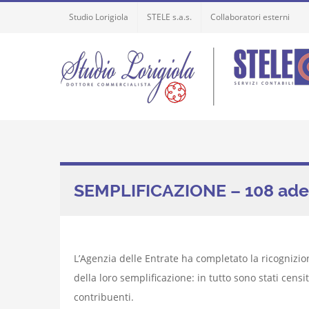
Skip
Studio Lorigiola
STELE s.a.s.
Collaboratori esterni
to
content
SEMPLIFICAZIONE – 108 adempi
L’Agenzia delle Entrate ha completato la ricognizion
della loro semplificazione: in tutto sono stati cen
contribuenti.