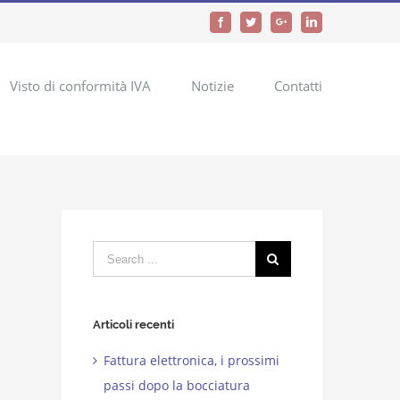
Facebook
Twitter
Google+
LinkedIn
Visto di conformità IVA
Notizie
Contatti
Search
for:
Articoli recenti
Fattura elettronica, i prossimi
passi dopo la bocciatura