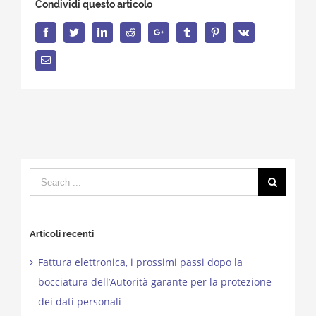
Condividi questo articolo
Facebook
Twitter
LinkedIn
Reddit
Google+
Tumblr
Pinterest
Vk
Email
Search
for:
Articoli recenti
Fattura elettronica, i prossimi passi dopo la
bocciatura dell’Autorità garante per la protezione
dei dati personali