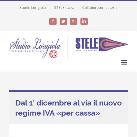
Skip
Studio Lorigiola
STELE s.a.s.
Collaboratori esterni
to
content
Facebook
Twitter
Google+
LinkedIn
Dal 1° dicembre al via il nuovo
regime IVA «per cassa»