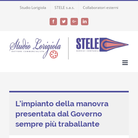
Skip
Studio Lorigiola
STELE s.a.s.
Collaboratori esterni
to
content
Facebook
Twitter
Google+
LinkedIn
L’impianto della manovra
presentata dal Governo
sempre più traballante