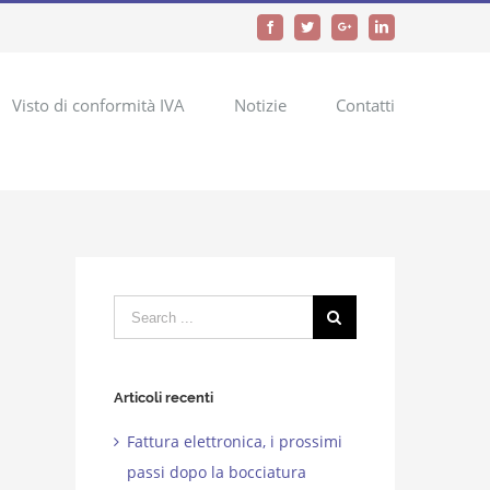
Facebook
Twitter
Google+
LinkedIn
Visto di conformità IVA
Notizie
Contatti
Search
for:
Articoli recenti
Fattura elettronica, i prossimi
passi dopo la bocciatura