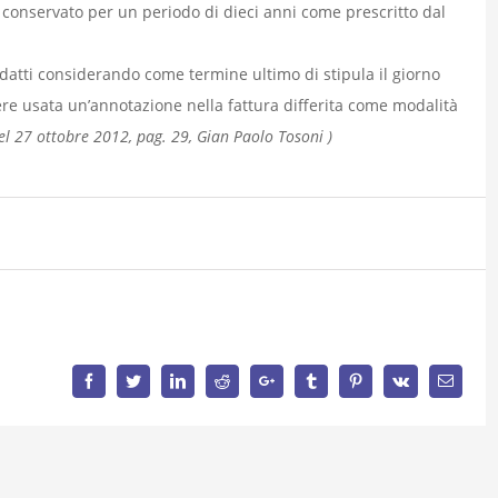
 conservato per un periodo di dieci anni come prescritto dal
edatti considerando come termine ultimo di stipula il giorno
re usata un’annotazione nella fattura differita come modalità
del 27 ottobre 2012, pag. 29, Gian Paolo Tosoni )
Facebook
Twitter
LinkedIn
Reddit
Google+
Tumblr
Pinterest
Vk
Email