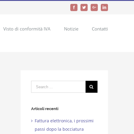
Facebook
Twitter
Google+
LinkedIn
Visto di conformità IVA
Notizie
Contatti
Search
for:
Articoli recenti
Fattura elettronica, i prossimi
passi dopo la bocciatura