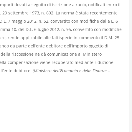
porti dovuti a seguito di iscrizione a ruolo, notificati entro il
P.R. 29 settembre 1973, n. 602. La norma è stata recentemente
.L. 7 maggio 2012, n. 52, convertito con modifiche dalla L. 6
comma 10, del D.L. 6 luglio 2012, n. 95, convertito con modifiche
olare, rende applicabile alle fattispecie in commento il D.M. 25
eo da parte dell’ente debitore dell’importo oggetto di
e della riscossione ne dà comunicazione al Ministero
 della compensazione viene recuperato mediante riduzione
all’ente debitore.
(Ministero dell’Economia e delle Finanze –