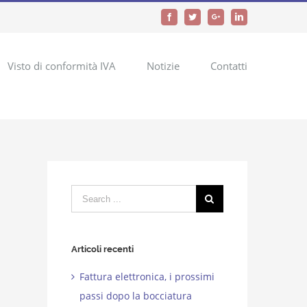
Facebook
Twitter
Google+
LinkedIn
Visto di conformità IVA
Notizie
Contatti
Search
for:
Articoli recenti
Fattura elettronica, i prossimi
passi dopo la bocciatura