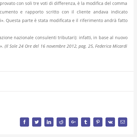
pprovato con soli tre voti di differenza, è la modifica del comma
cumento e rapporto scritto con il cliente andava indicato
». Questa parte è stata modificata e il riferimento andrà fatto
one nazionale consulenti tributari): infatti, in base al nuovo
o».
(Il Sole 24 Ore del 16 novembre 2012, pag. 25, Federica Micardi
Facebook
Twitter
LinkedIn
Reddit
Google+
Tumblr
Pinterest
Vk
Email