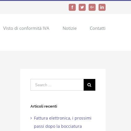
Facebook
Twitter
Google+
LinkedIn
Visto di conformità IVA
Notizie
Contatti
Search
for:
Articoli recenti
Fattura elettronica, i prossimi
passi dopo la bocciatura