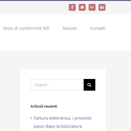
Facebook
Twitter
Google+
LinkedIn
Visto di conformità IVA
Notizie
Contatti
Search
for:
Articoli recenti
Fattura elettronica, i prossimi
passi dopo la bocciatura