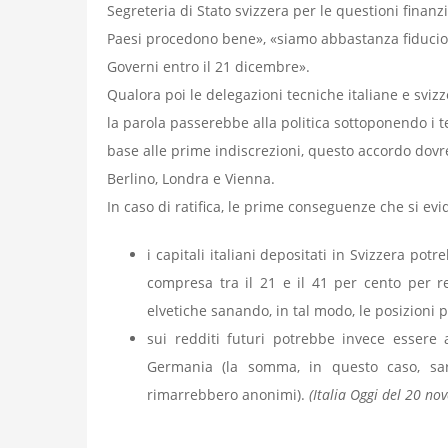
Segreteria di Stato svizzera per le questioni finanz
Paesi procedono bene», «siamo abbastanza fiducios
Governi entro il 21 dicembre».
Qualora poi le delegazioni tecniche italiane e sviz
la parola passerebbe alla politica sottoponendo i ter
base alle prime indiscrezioni, questo accordo dovre
Berlino, Londra e Vienna.
In caso di ratifica, le prime conseguenze che si ev
i capitali italiani depositati in Svizzera pot
compresa tra il 21 e il 41 per cento per re
elvetiche sanando, in tal modo, le posizioni 
sui redditi futuri potrebbe invece essere
Germania (la somma, in questo caso, sare
rimarrebbero anonimi).
(Italia Oggi del 20 no