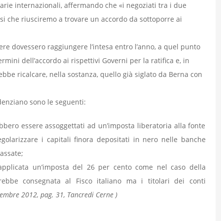
iarie internazionali, affermando che «i negoziati tra i due
i che riusciremo a trovare un accordo da sottoporre ai
zere dovessero raggiungere l’intesa entro l’anno, a quel punto
mini dell’accordo ai rispettivi Governi per la ratifica e, in
bbe ricalcare, nella sostanza, quello già siglato da Berna con
idenziano sono le seguenti:
rebbero essere assoggettati ad un’imposta liberatoria alla fonte
golarizzare i capitali finora depositati in nero nelle banche
passate;
 applicata un’imposta del 26 per cento come nel caso della
bbe consegnata al Fisco italiano ma i titolari dei conti
vembre 2012, pag. 31, Tancredi Cerne )