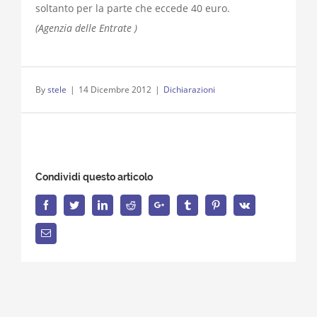
soltanto per la parte che eccede 40 euro.
(Agenzia delle Entrate )
By
stele
|
14 Dicembre 2012
|
Dichiarazioni
Condividi questo articolo
Facebook
Twitter
LinkedIn
Reddit
Google+
Tumblr
Pinterest
Vk
Email