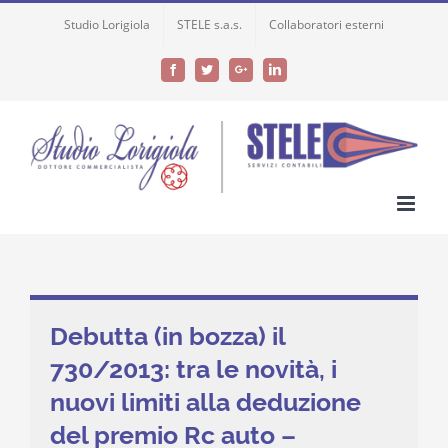
Skip
Studio Lorigiola
STELE s.a.s.
Collaboratori esterni
to
content
Facebook
Twitter
Google+
LinkedIn
Debutta (in bozza) il
730/2013: tra le novità, i
nuovi limiti alla deduzione
del premio Rc auto –