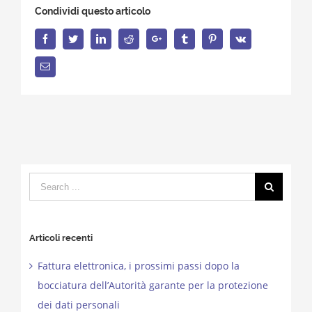
Condividi questo articolo
Facebook
Twitter
LinkedIn
Reddit
Google+
Tumblr
Pinterest
Vk
Email
Search
for:
Articoli recenti
Fattura elettronica, i prossimi passi dopo la
bocciatura dell’Autorità garante per la protezione
dei dati personali