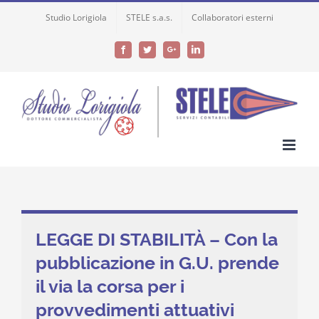
Skip
Studio Lorigiola
STELE s.a.s.
Collaboratori esterni
to
content
Facebook
Twitter
Google+
LinkedIn
LEGGE DI STABILITÀ – Con la
pubblicazione in G.U. prende
il via la corsa per i
provvedimenti attuativi