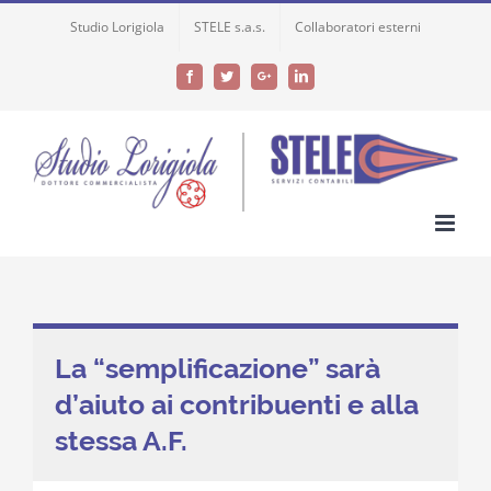
Skip
Studio Lorigiola
STELE s.a.s.
Collaboratori esterni
to
content
Facebook
Twitter
Google+
LinkedIn
La “semplificazione” sarà
d’aiuto ai contribuenti e alla
stessa A.F.