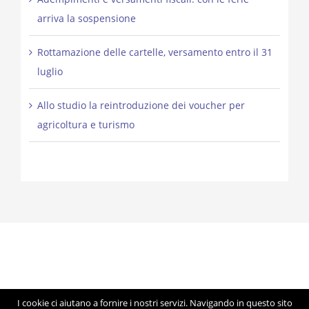
arriva la sospensione
Rottamazione delle cartelle, versamento entro il 31
luglio
Allo studio la reintroduzione dei voucher per
agricoltura e turismo
I cookie ci aiutano a fornire i nostri servizi. Navigando in questo sito
© Copyright 2012 -
2026 | Studio Lorigiola | STELE | P.IVA