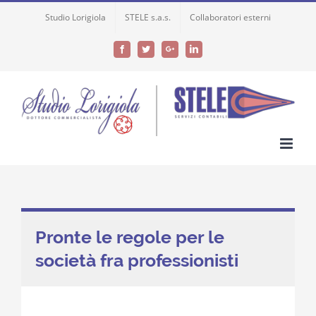
Skip
Studio Lorigiola
STELE s.a.s.
Collaboratori esterni
to
content
Facebook
Twitter
Google+
LinkedIn
Pronte le regole per le
società fra professionisti