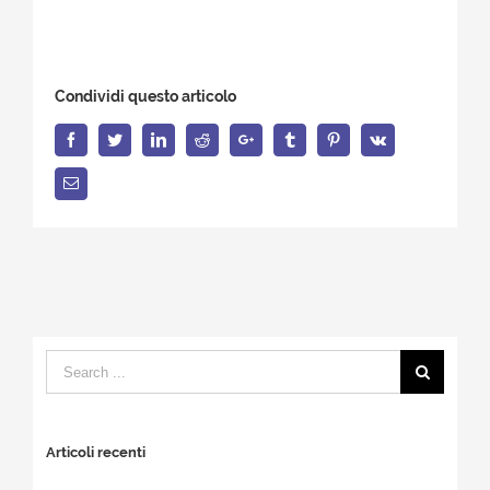
Condividi questo articolo
Facebook
Twitter
LinkedIn
Reddit
Google+
Tumblr
Pinterest
Vk
Email
Search
for:
Articoli recenti