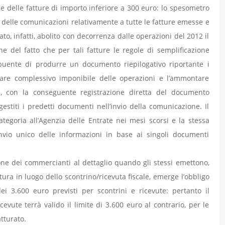
ne delle fatture di importo inferiore a 300 euro: lo spesometro
o delle comunicazioni relativamente a tutte le fatture emesse e
to, infatti, abolito con decorrenza dalle operazioni del 2012 il
ne del fatto che per tali fatture le regole di semplificazione
buente di produrre un documento riepilogativo riportante i
ntare complessivo imponibile delle operazioni e l’ammontare
ata, con la conseguente registrazione diretta del documento
estiti i predetti documenti nell’invio della comunicazione. Il
ategoria all’Agenzia delle Entrate nei mesi scorsi e la stessa
nvio unico delle informazioni in base ai singoli documenti
ione dei commercianti al dettaglio quando gli stessi emettono,
ttura in luogo dello scontrino/ricevuta fiscale, emerge l’obbligo
ei 3.600 euro previsti per scontrini e ricevute: pertanto il
cevute terrà valido il limite di 3.600 euro al contrario, per le
atturato.