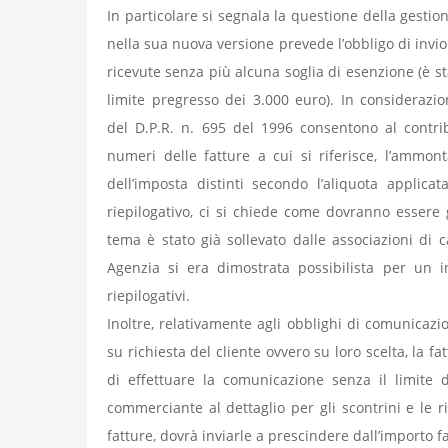
In particolare si segnala la questione della gestio
nella sua nuova versione prevede l’obbligo di invi
ricevute senza più alcuna soglia di esenzione (è sta
limite pregresso dei 3.000 euro). In considerazio
del D.P.R. n. 695 del 1996 consentono al contri
numeri delle fatture a cui si riferisce, l’ammo
dell’imposta distinti secondo l’aliquota applic
riepilogativo, ci si chiede come dovranno essere g
tema è stato già sollevato dalle associazioni di c
Agenzia si era dimostrata possibilista per un i
riepilogativi.
Inoltre, relativamente agli obblighi di comunicaz
su richiesta del cliente ovvero su loro scelta, la fa
di effettuare la comunicazione senza il limite d
commerciante al dettaglio per gli scontrini e le ri
fatture, dovrà inviarle a prescindere dall’importo f