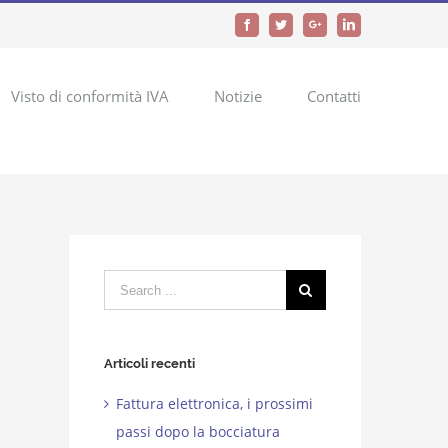
Facebook
Twitter
Google+
LinkedIn
Visto di conformità IVA
Notizie
Contatti
Search
for:
Articoli recenti
Fattura elettronica, i prossimi
passi dopo la bocciatura