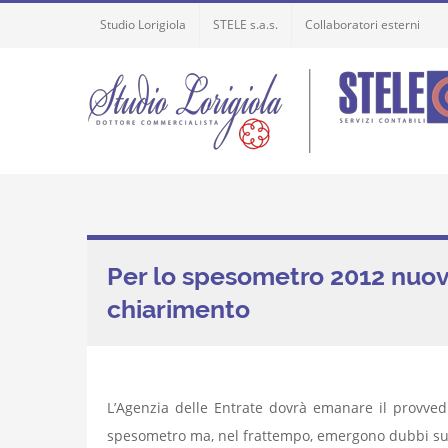
Skip
Studio Lorigiola
STELE s.a.s.
Collaboratori esterni
to
content
Per lo spesometro 2012 nuovi
chiarimento
L’Agenzia delle Entrate dovrà emanare il provved
spesometro ma, nel frattempo, emergono dubbi sull