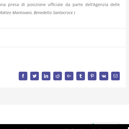
na presa di posizione ufficiale da parte dell’Agenzia delle
, Matteo Mantovani, Benedetto Santacroce )
Facebook
Twitter
LinkedIn
Reddit
Google+
Tumblr
Pinterest
Vk
Email
41350283 | Made with ♥ by
Artmosfera
using WordPress