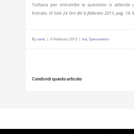
Tuttavia per entrambe le questioni si attende u
Entrate.
(Il Sole 24 Ore del 6 febbraio 2013, pag. 19
By
stele
|
6 Febbraio 2013
|
Iva
,
Spesometro
Condividi questo articolo
© Copyright 2012 -
2026 | Studio Lorigiola | STELE | P.IVA 040