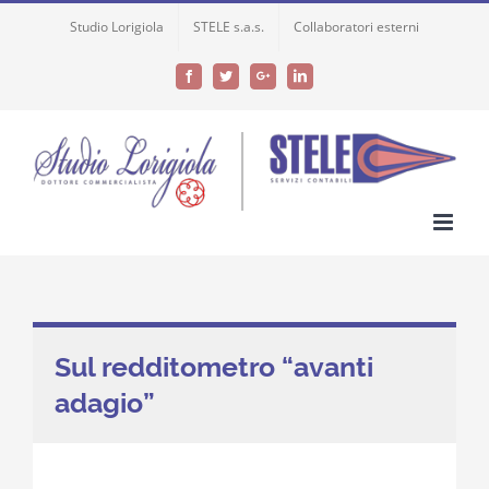
Skip
Studio Lorigiola
STELE s.a.s.
Collaboratori esterni
to
content
Facebook
Twitter
Google+
LinkedIn
Sul redditometro “avanti
adagio”