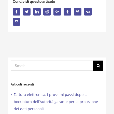
Condividi questo articolo
Facebook
Twitter
LinkedIn
Reddit
Google+
Tumblr
Pinterest
Vk
Email
Search
for:
Articoli recenti
Fattura elettronica, i prossimi passi dopo la
bocciatura dell’Autorità garante per la protezione
dei dati personali