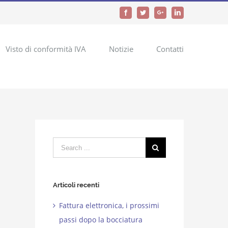
Facebook
Twitter
Google+
LinkedIn
Visto di conformità IVA
Notizie
Contatti
Search
for:
Articoli recenti
Fattura elettronica, i prossimi
passi dopo la bocciatura