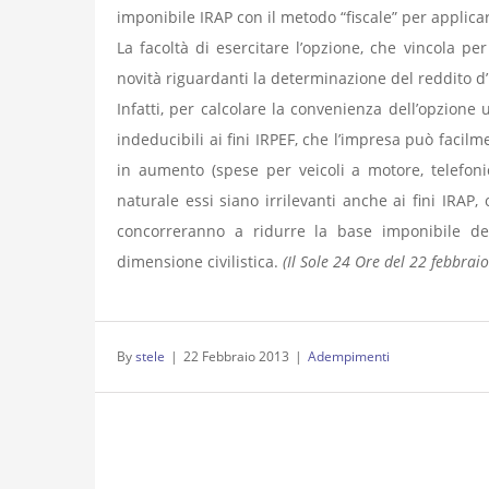
imponibile IRAP con il metodo “fiscale” per applicare
La facoltà di esercitare l’opzione, che vincola pe
novità riguardanti la determinazione del reddito d’i
Infatti, per calcolare la convenienza dell’opzion
indeducibili ai fini IRPEF, che l’impresa può facil
in aumento (spese per veicoli a motore, telefonic
naturale essi siano irrilevanti anche ai fini IRAP,
concorreranno a ridurre la base imponibile del 
dimensione civilistica.
(Il Sole 24 Ore del 22 febbraio
By
stele
|
22 Febbraio 2013
|
Adempimenti