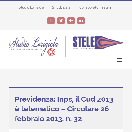
Skip
Studio Lorigiola
STELE s.a.s.
Collaboratori esterni
to
content
Facebook
Twitter
Google+
LinkedIn
Previdenza: Inps, il Cud 2013
è telematico – Circolare 26
febbraio 2013, n. 32