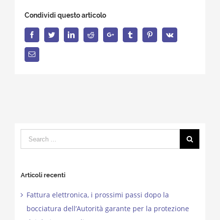
Condividi questo articolo
Facebook
Twitter
LinkedIn
Reddit
Google+
Tumblr
Pinterest
Vk
Email
Search
for:
Articoli recenti
Fattura elettronica, i prossimi passi dopo la
bocciatura dell’Autorità garante per la protezione