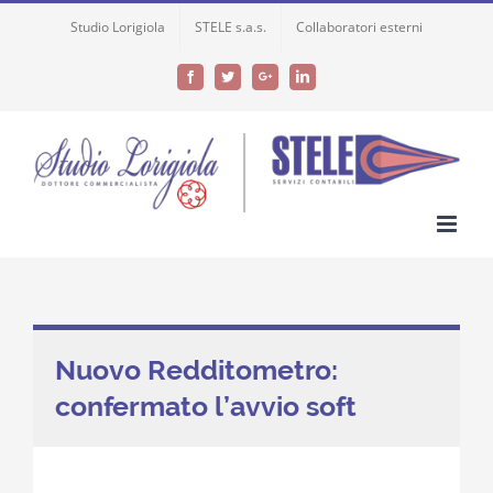
Skip
Studio Lorigiola
STELE s.a.s.
Collaboratori esterni
to
content
Facebook
Twitter
Google+
LinkedIn
Nuovo Redditometro:
confermato l’avvio soft