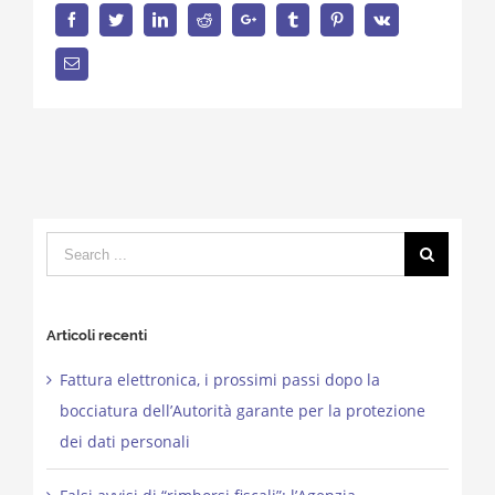
Facebook
Twitter
LinkedIn
Reddit
Google+
Tumblr
Pinterest
Vk
Email
Search
for:
Articoli recenti
Fattura elettronica, i prossimi passi dopo la
bocciatura dell’Autorità garante per la protezione
dei dati personali