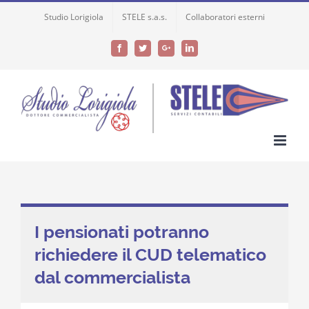
Skip
Studio Lorigiola
STELE s.a.s.
Collaboratori esterni
to
content
Facebook
Twitter
Google+
LinkedIn
I pensionati potranno
richiedere il CUD telematico
dal commercialista