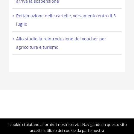
arriva la sospensione
Rottamazione delle cartelle, versamento entro il 31
luglio
Allo studio la reintroduzione dei voucher per
agricoltura e turismo
I cookie ci aiutano a fornire i nostri servizi. Navigando in questo sito
© Copyright 2012 -
2026 | Studio Lorigiola | STELE | P.IVA
accetti l'utilizzo dei cookie da parte nostra
04041350283 | Made with ♥ by
Artmosfera
using WordPress