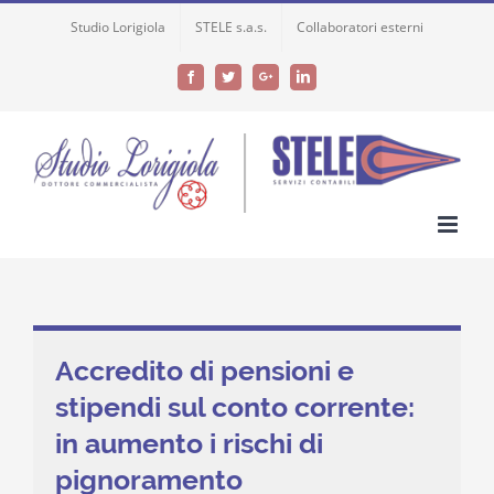
Skip
Studio Lorigiola
STELE s.a.s.
Collaboratori esterni
to
content
Facebook
Twitter
Google+
LinkedIn
Accredito di pensioni e
stipendi sul conto corrente:
in aumento i rischi di
pignoramento