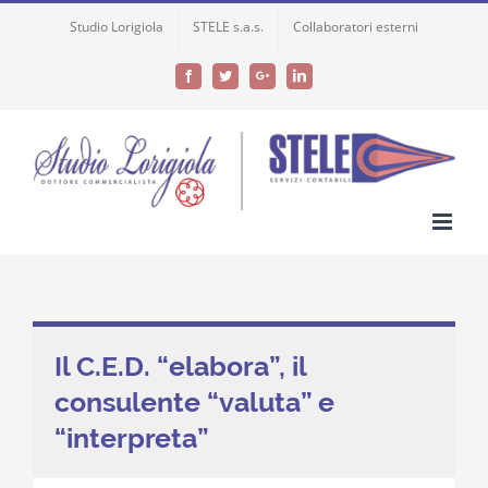
Skip
Studio Lorigiola
STELE s.a.s.
Collaboratori esterni
to
content
Facebook
Twitter
Google+
LinkedIn
Il C.E.D. “elabora”, il
consulente “valuta” e
“interpreta”