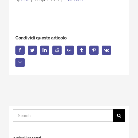
Condividi questo articolo
Facebook
Twitter
LinkedIn
Reddit
Google+
Tumblr
Pinterest
Vk
Email
Search
for: