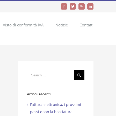
Facebook
Twitter
Google+
LinkedIn
Visto di conformità IVA
Notizie
Contatti
Search
for:
Articoli recenti
Fattura elettronica, i prossimi
passi dopo la bocciatura