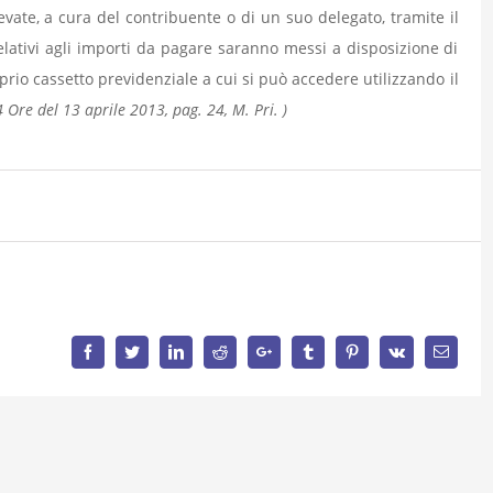
vate, a cura del contribuente o di un suo delegato, tramite il
relativi agli importi da pagare saranno messi a disposizione di
oprio cassetto previdenziale a cui si può accedere utilizzando il
24 Ore del 13 aprile 2013, pag. 24, M. Pri. )
Facebook
Twitter
LinkedIn
Reddit
Google+
Tumblr
Pinterest
Vk
Email