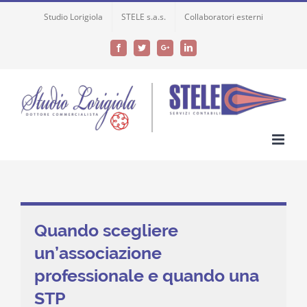
Skip
Studio Lorigiola
STELE s.a.s.
Collaboratori esterni
to
content
Facebook
Twitter
Google+
LinkedIn
Quando scegliere
un’associazione
professionale e quando una
STP