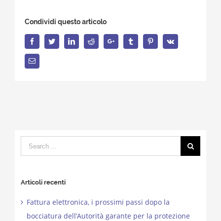
Condividi questo articolo
Facebook
Twitter
LinkedIn
Reddit
Google+
Tumblr
Pinterest
Vk
Email
Search
for:
Articoli recenti
Fattura elettronica, i prossimi passi dopo la
bocciatura dell’Autorità garante per la protezione