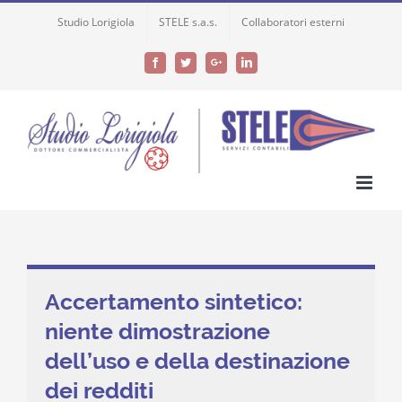
Skip
Studio Lorigiola
STELE s.a.s.
Collaboratori esterni
to
content
Facebook
Twitter
Google+
LinkedIn
Accertamento sintetico:
niente dimostrazione
dell’uso e della destinazione
dei redditi