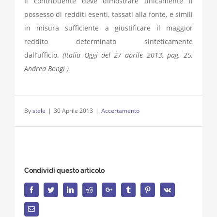
Il contribuente deve dimostrare unicamente il
possesso di redditi esenti, tassati alla fonte, e simili
in misura sufficiente a giustificare il maggior
reddito determinato sinteticamente
dall’ufficio.
(Italia Oggi del 27 aprile 2013, pag. 25,
Andrea Bongi )
By
stele
|
30 Aprile 2013
|
Accertamento
Condividi questo articolo
Facebook
Twitter
LinkedIn
Reddit
Google+
Tumblr
Pinterest
Vk
Email