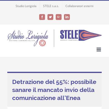
Skip
Studio Lorigiola
STELE s.a.s.
Collaboratori esterni
to
content
Facebook
Twitter
Google+
LinkedIn
Detrazione del 55%: possibile
sanare il mancato invio della
comunicazione all’Enea