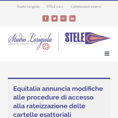
Skip
Studio Lorigiola
STELE s.a.s.
Collaboratori esterni
to
content
Facebook
Twitter
Google+
LinkedIn
Equitalia annuncia modifiche
alle procedure di accesso
alla rateizzazione delle
cartelle esattoriali