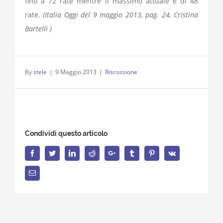
fino a 72 rate mentre il massimo attuale è di 48
rate.
(Italia Oggi del 9 maggio 2013, pag. 24, Cristina
Bartelli )
By
stele
|
9 Maggio 2013
|
Riscossione
Condividi questo articolo
Facebook
Twitter
LinkedIn
Reddit
Google+
Tumblr
Pinterest
Vk
Email