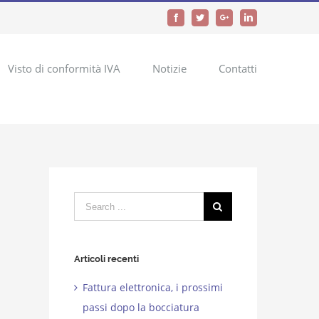
Facebook
Twitter
Google+
LinkedIn
Visto di conformità IVA
Notizie
Contatti
Search
for:
Articoli recenti
Fattura elettronica, i prossimi
passi dopo la bocciatura