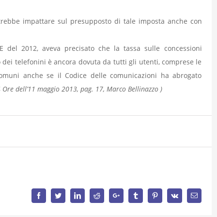
rebbe impattare sul presupposto di tale imposta anche con
/E del 2012, aveva precisato che la tassa sulle concessioni
dei telefonini è ancora dovuta da tutti gli utenti, comprese le
Comuni anche se il Codice delle comunicazioni ha abrogato
24 Ore dell’11 maggio 2013, pag. 17, Marco Bellinazzo )
Facebook
Twitter
LinkedIn
Reddit
Google+
Tumblr
Pinterest
Vk
Email