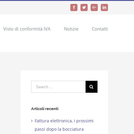
Facebook
Twitter
Google+
LinkedIn
Visto di conformità IVA
Notizie
Contatti
Search
for:
Articoli recenti
Fattura elettronica, i prossimi
passi dopo la bocciatura