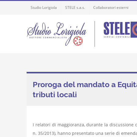
Skip
Studio Lorigiola
STELE s.a.s.
Collaboratori esterni
to
content
Proroga del mandato a Equita
tributi locali
I relatori di maggioranza, durante la discussione d
n. 35/2013), hanno presentato una serie di emendam