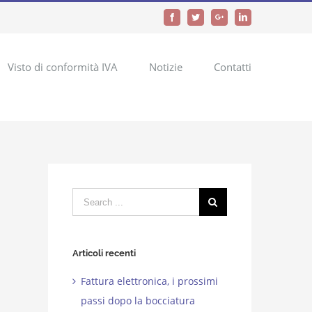
Facebook
Twitter
Google+
LinkedIn
Visto di conformità IVA
Notizie
Contatti
Search
for:
Articoli recenti
Fattura elettronica, i prossimi
passi dopo la bocciatura