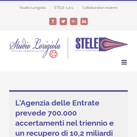
Skip
Studio Lorigiola
STELE s.a.s.
Collaboratori esterni
to
content
Facebook
Twitter
Google+
LinkedIn
L’Agenzia delle Entrate
prevede 700.000
accertamenti nel triennio e
un recupero di 10,2 miliardi