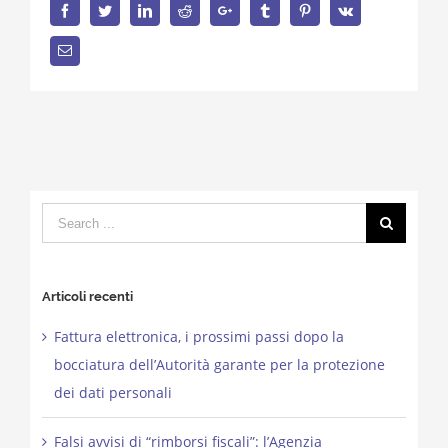
Facebook
Twitter
LinkedIn
Reddit
Google+
Tumblr
Pinterest
Vk
Email
Search
for:
Articoli recenti
Fattura elettronica, i prossimi passi dopo la
bocciatura dell’Autorità garante per la protezione
dei dati personali
Falsi avvisi di “rimborsi fiscali”: l’Agenzia