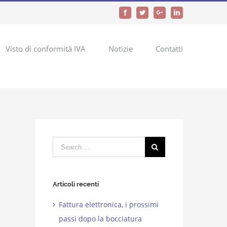
Facebook
Twitter
Google+
LinkedIn
Visto di conformità IVA
Notizie
Contatti
Search
for:
Articoli recenti
Fattura elettronica, i prossimi
passi dopo la bocciatura