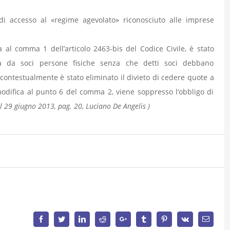
 di accesso al «regime agevolato» riconosciuto alle imprese
ca al comma 1 dell’articolo 2463-bis del Codice Civile, è stato
ta da soci persone fisiche senza che detti soci debbano
contestualmente è stato eliminato il divieto di cedere quote a
modifica al punto 6 del comma 2, viene soppresso l’obbligo di
el 29 giugno 2013, pag. 20, Luciano De Angelis )
Facebook
Twitter
LinkedIn
Reddit
Google+
Tumblr
Pinterest
Vk
Email